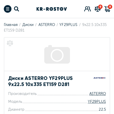
0
0
Главная
Диски
ASTERRO
YF29PLUS
9x22.5 10x335
ET159 D281
Диски ASTERRO YF29PLUS
9x22.5 10x335 ET159 D281
Производитель
ASTERRO
Модель
YF29PLUS
Диаметр
22.5