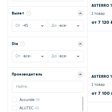
ASTERRO 1
Вылет
1 товар
от 7 120 
От
-45
До
-все-
Dia
От
-все-
До
-все-
положительным
отрицательным
Производитель
ASTERRO 
1 товар
от 7 100 
Accuride
(9)
ALUTEC
(0)