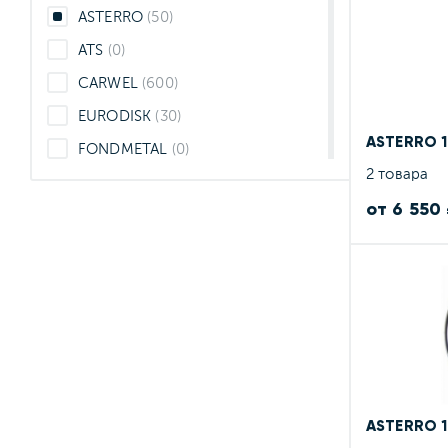
ASTERRO
(50)
ATS
(0)
CARWEL
(600)
EURODISK
(30)
ASTERRO 1
FONDMETAL
(0)
2 товара
IFREE
(236)
от 6 550
KHOMEN
(11)
Lead
(4)
LEMMERZ/MAXION
(2)
LS
(1)
LS FlowForming
(0)
LS Forged
(0)
Magnetto
(54)
ASTERRO 1
MAK
(2)