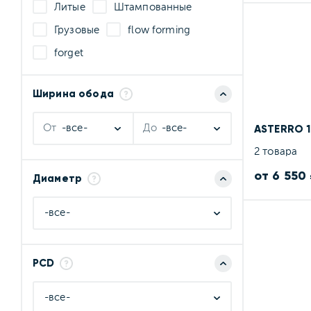
Литые
Штампованные
Грузовые
flow forming
forget
Ширина обода
От
-все-
До
-все-
ASTERRO 1
2 товара
от 6 550
Диаметр
-все-
PCD
-все-