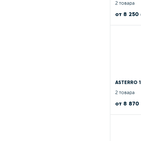
2 товара
NEO
(40)
от 8 250
OZ RACING
(0)
Race Ready Technology
(2)
Replay
(2)
RIAL
(0)
RST
(81)
TECH-LINE
(7)
ASTERRO 
VENTI
(20)
2 товара
Евродиск (ED)
(2)
от 8 870
КиК
(324)
СКАД
(251)