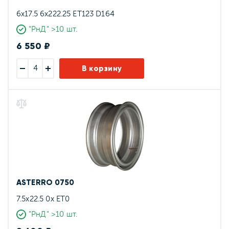
6x17.5 6x222.25 ET123 D164
"РнД" >10 шт.
6 550 ₽
В корзину
ASTERRO 0750
7.5x22.5 0x ET0
"РнД" >10 шт.