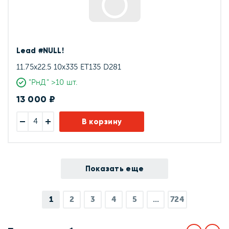
Lead #NULL!
11.75x22.5 10x335 ET135 D281
"РнД" >10 шт.
13 000 ₽
В корзину
Показать еще
1
2
3
4
5
...
724