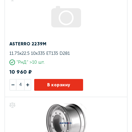
ASTERRO 2239M
11.75x22.5 10x335 ET135 D281
"РнД" >10 шт.
10 960 ₽
В корзину