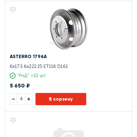
ASTERRO 1796A
6x17.5 6x222.25 ET116 D161
"РнД" >10 шт.
5 650 ₽
В корзину