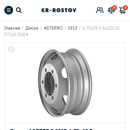
0
0
Главная
Диски
ASTERRO
1913
6.75x19.5 6x222.25
ET126 D164