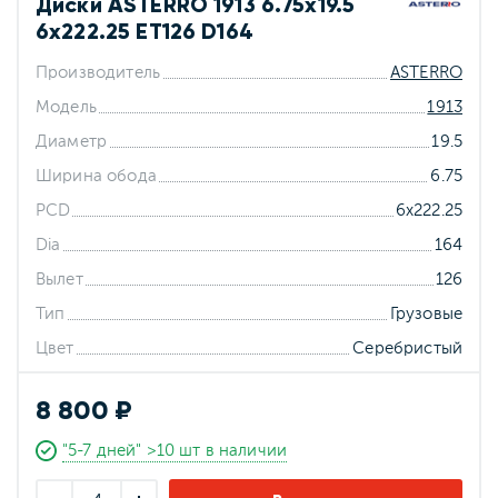
Диски ASTERRO 1913 6.75x19.5
6x222.25 ET126 D164
Производитель
ASTERRO
Модель
1913
Диаметр
19.5
Ширина обода
6.75
PCD
6x222.25
Dia
164
Вылет
126
Тип
Грузовые
Цвет
Серебристый
8 800 ₽
"5-7 дней" >10 шт в наличии