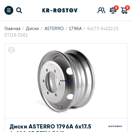
0
0
Главная
Диски
ASTERRO
1796A
6x17.5 6x222.25
ET116 D161
Диски ASTERRO 1796A 6x17.5