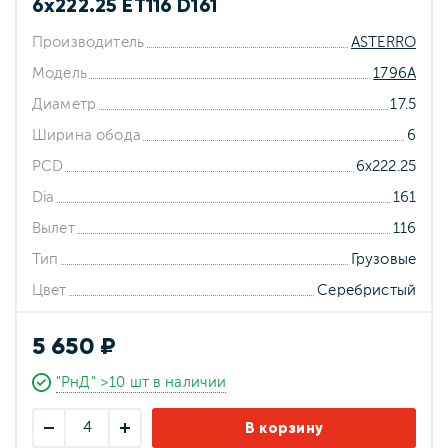
6x222.25 ET116 D161
Производитель
ASTERRO
Модель
1796A
Диаметр
17.5
Ширина обода
6
PCD
6x222.25
Dia
161
Вылет
116
Тип
Грузовые
Цвет
Серебристый
5 650 ₽
"РнД" >10 шт в наличии
В корзину