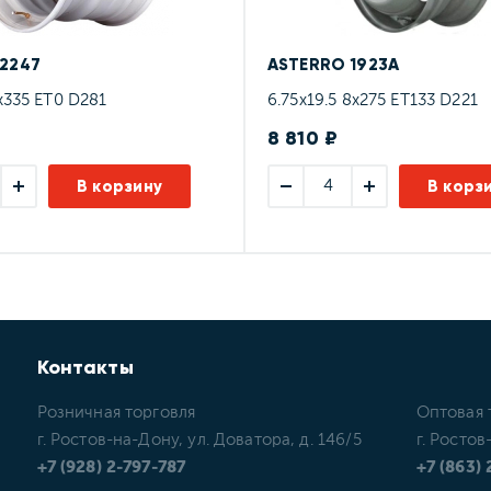
2247
ASTERRO 1923A
x335 ET0 D281
6.75x19.5 8x275 ET133 D221
8 810 ₽
В корзину
В корз
Контакты
Розничная торговля
Оптовая 
г. Ростов-на-Дону, ул. Доватора, д. 146/5
г. Ростов
+7 (928) 2-797-787
+7 (863)