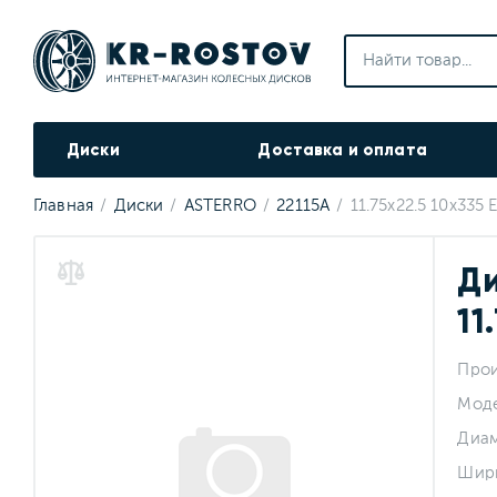
Диски
Доставка и оплата
Главная
Диски
ASTERRO
22115A
11.75x22.5 10x335 
Ди
11
Прои
Мод
Диа
Шир