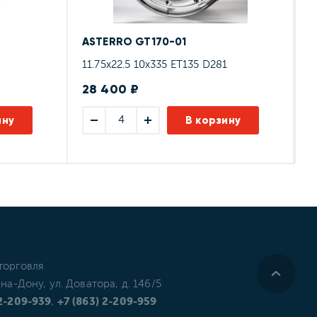
ASTERRO GT170-01
A
11.75x22.5 10x335 ET135 D281
6
28 400 ₽
6
ину
В корзину
торговля
-на-Дону, ул. Доватора, д. 146/5
 2-209-939
,
+7 (863) 2-209-959