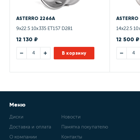
ASTERRO 2266А
ASTERRO 
9x22.5 10x335 ET157 D281
14x22.5 10
12 130 ₽
12 500 ₽
В корзину
Меню
Диски
Новости
Доставка и оплата
Памятка покупателю
О компании
Контакты