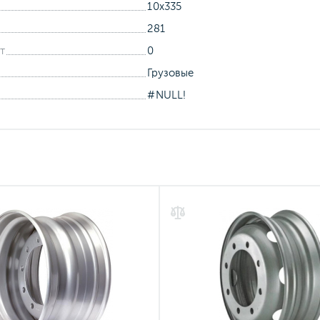
10x335
281
т
0
Грузовые
#NULL!