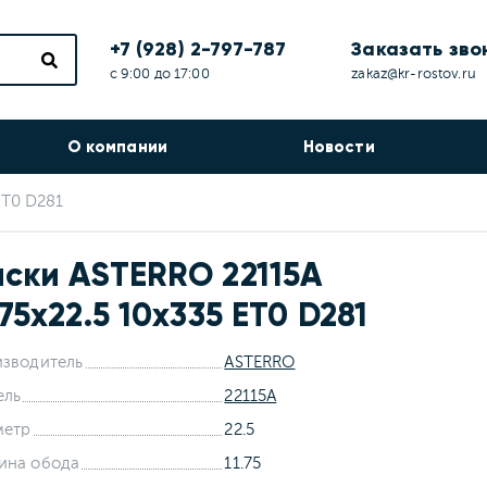
+7 (928) 2-797-787
Заказать зво
с 9:00 до 17:00
zakaz@kr-rostov.ru
О компании
Новости
ET0 D281
ски ASTERRO 22115A
.75x22.5 10x335 ET0 D281
зводитель
ASTERRO
ель
22115A
метр
22.5
ина обода
11.75