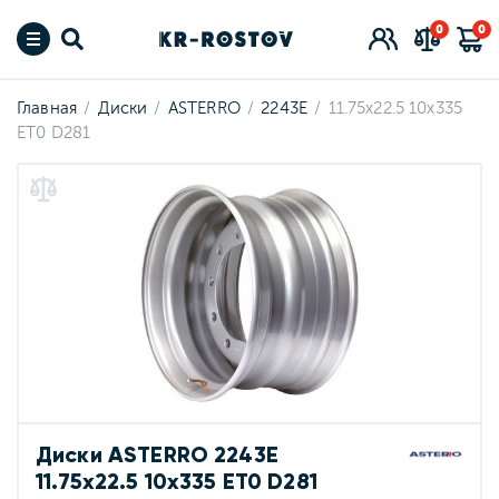
0
0
Главная
Диски
ASTERRO
2243E
11.75x22.5 10x335
ET0 D281
Диски ASTERRO 2243E
11.75x22.5 10x335 ET0 D281