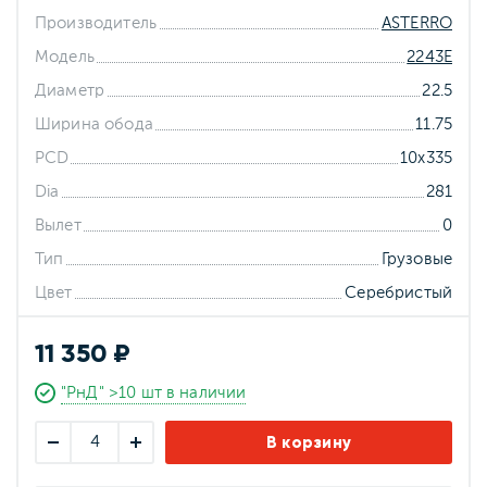
Производитель
ASTERRO
Модель
2243E
Диаметр
22.5
Ширина обода
11.75
PCD
10x335
Dia
281
Вылет
0
Тип
Грузовые
Цвет
Серебристый
11 350 ₽
"РнД" >10 шт в наличии
В корзину