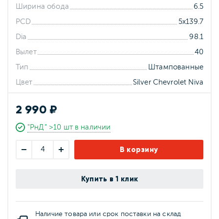
Ширина обода
6.5
PCD
5x139.7
Dia
98.1
Вылет
40
Тип
Штампованные
Цвет
Silver Chevrolet Niva
2 990 ₽
"РнД" >10 шт в наличии
В корзину
Купить в 1 клик
Наличие товара или срок поставки на склад