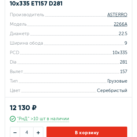
10x335 ET157 D281
Производитель
ASTERRO
Модель
2266А
Диаметр
22.5
Ширина обода
9
PCD
10x335
Dia
281
Вылет
157
Тип
Грузовые
Цвет
Серебристый
12 130 ₽
"РнД" >10 шт в наличии
В корзину