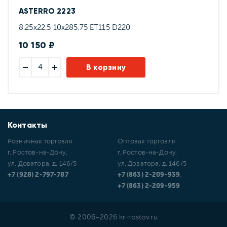
ASTERRO 2223
8.25x22.5 10x285.75 ET115 D220
10 150 ₽
В корзину
Контакты
Розничная торговля
Оптовая торговля
г. Ростов-на-Дону,
г. Ростов-на-Дону,
ул. Доватора, д. 146/5
ул. Доватора, д. 146/5
+7 (928) 2-797-787
+7 (863) 2-209-939
,
+7 (863) 2-209-959
© 2006–2026 kr-rostov.ru