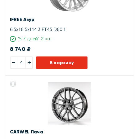
IFREE Азур
6.5x16 5x114.3 ET45 D60.1
"5-7 дней" 2 шт.
8 740 ₽
В корзину
CARWEL Лача