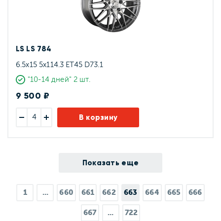
LS LS 784
6.5x15 5x114.3 ET45 D73.1
"10-14 дней" 2 шт.
9 500 ₽
В корзину
Показать еще
1
...
660
661
662
663
664
665
666
667
...
722