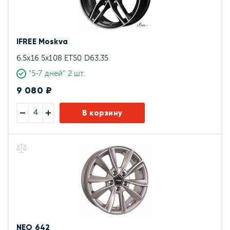
IFREE Moskva
6.5x16 5x108 ET50 D63.35
"5-7 дней" 2 шт.
9 080 ₽
В корзину
NEO 642