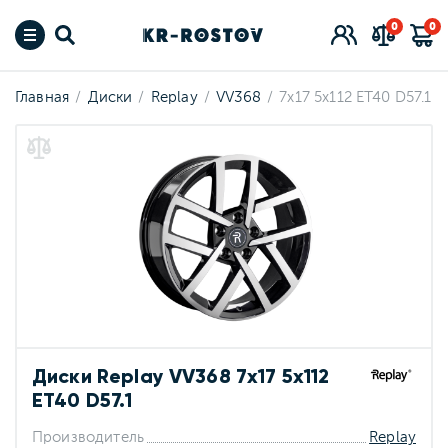
0
0
Главная
Диски
Replay
VV368
7x17 5x112 ET40 D57.1
Диски Replay VV368 7x17 5x112
ET40 D57.1
Производитель
Replay