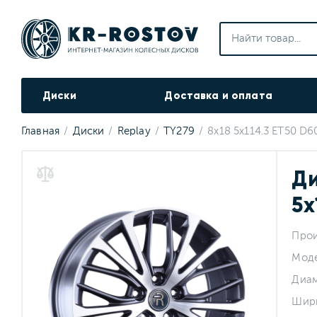
Диски
Доставка и оплата
Главная
Диски
Replay
TY279
8x18 5x114.3 ET50 D6
Ди
5x
Прои
Мод
Диа
Шир