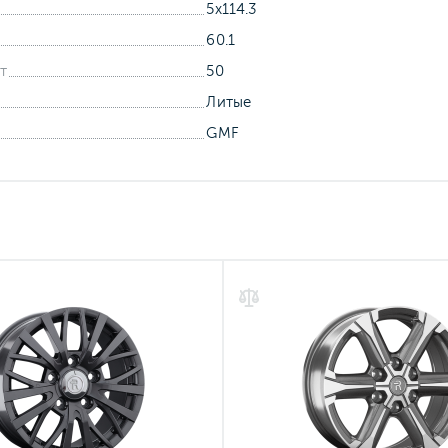
5x114.3
60.1
т
50
Литые
GMF