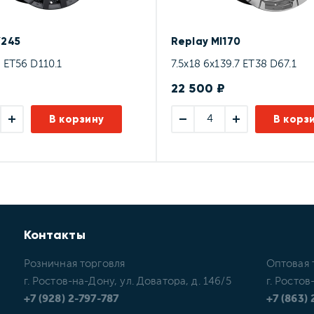
Y245
Replay MI170
 ET56 D110.1
7.5x18 6x139.7 ET38 D67.1
₽
22 500 ₽
В корзину
В корз
Контакты
Розничная торговля
Оптовая 
г. Ростов-на-Дону, ул. Доватора, д. 146/5
г. Ростов
+7 (928) 2-797-787
+7 (863)