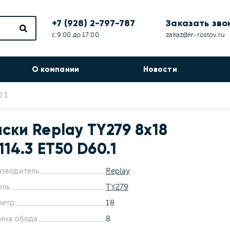
+7 (928) 2-797-787
Заказать зво
с 9:00 до 17:00
zakaz@kr-rostov.ru
О компании
Новости
0.1
ски Replay TY279 8x18
114.3 ET50 D60.1
зводитель
Replay
ель
TY279
метр
18
ина обода
8