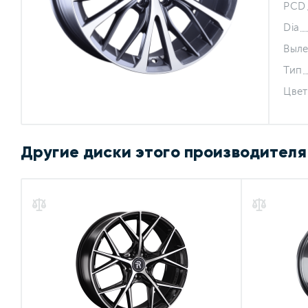
PCD
Dia
Выле
Тип
Цвет
Другие диски этого производителя