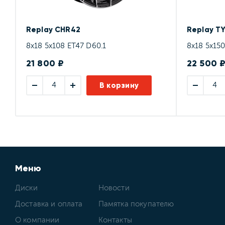
Replay CHR42
Replay T
8x18 5x108 ET47 D60.1
8x18 5x150
21 800 ₽
22 500 
В корзину
Меню
Диски
Новости
Доставка и оплата
Памятка покупателю
О компании
Контакты