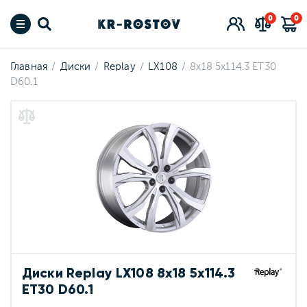
0
0
Главная
Диски
Replay
LX108
8x18 5x114.3 ET30
D60.1
Диски Replay LX108 8x18 5x114.3
ET30 D60.1