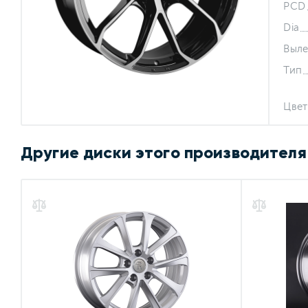
PCD
Dia
Выле
Тип
Цвет
Другие диски этого производителя