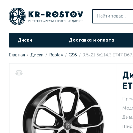
Диски
Доставка и оплата
Главная
Диски
Replay
GS6
9.5x21 5x114.3 ET47 D67.
Ди
ET
Прои
Мод
Диа
Шир