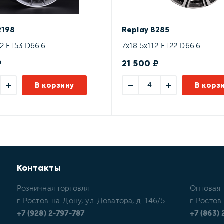
R198
Replay B285
12 ET53 D66.6
7x18 5x112 ET22 D66.6
₽
21 500 ₽
В корзину
В корз
Контакты
Розничная торговля
Оптовая 
г. Ростов-на-Дону, ул. Доватора, д. 146/5
г. Ростов
+7 (928) 2-797-787
+7 (863)