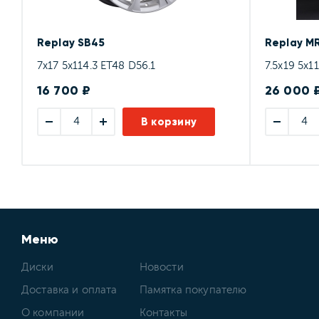
Replay SB45
Replay M
7x17 5x114.3 ET48 D56.1
7.5x19 5x1
16 700 ₽
26 000 
В корзину
Меню
Диски
Новости
Доставка и оплата
Памятка покупателю
О компании
Контакты