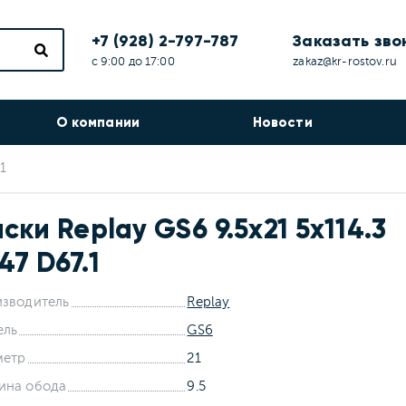
+7 (928) 2-797-787
Заказать зво
с 9:00 до 17:00
zakaz@kr-rostov.ru
О компании
Новости
1
ски Replay GS6 9.5x21 5x114.3
47 D67.1
зводитель
Replay
ель
GS6
метр
21
ина обода
9.5