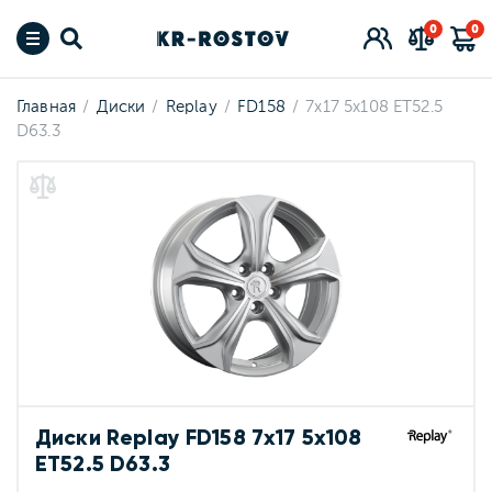
0
0
Главная
Диски
Replay
FD158
7x17 5x108 ET52.5
D63.3
Диски Replay FD158 7x17 5x108
ET52.5 D63.3