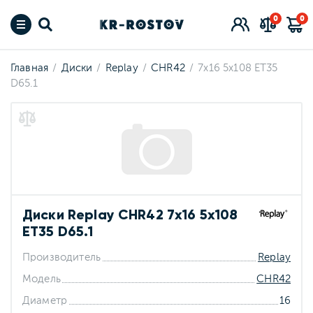
0
0
Главная
Диски
Replay
CHR42
7x16 5x108 ET35
D65.1
Диски Replay CHR42 7x16 5x108
ET35 D65.1
Производитель
Replay
Модель
CHR42
Диаметр
16