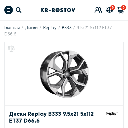
0
0
Главная
Диски
Replay
B333
9.5x21 5x112 ET37
D66.6
Диски Replay B333 9.5x21 5x112
ET37 D66.6