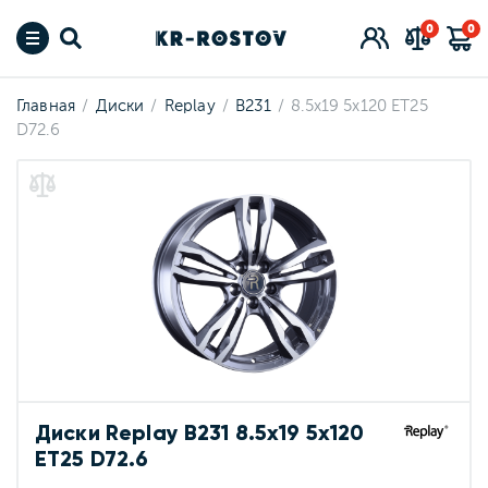
0
0
Главная
Диски
Replay
B231
8.5x19 5x120 ET25
D72.6
Диски Replay B231 8.5x19 5x120
ET25 D72.6