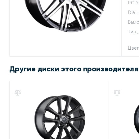
PCD
Dia
Выле
Тип
Цвет
Другие диски этого производителя