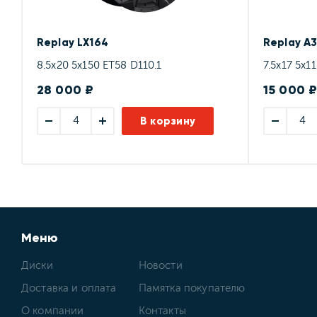
Replay LX164
Replay A
8.5x20 5x150 ET58 D110.1
7.5x17 5x1
28 000 ₽
15 000 
В корзину
Меню
Диски
Новости
Доставка и оплата
Памятка покупателю
О компании
Контакты