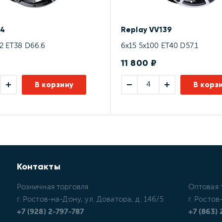
34
Replay VV139
12 ET38 D66.6
6x15 5x100 ET40 D57.1
₽
11 800 ₽
В корзину
В корз
Контакты
Розничная торговля
Оптовая 
г. Ростов-на-Дону, ул. Доватора, д. 146/5
г. Ростов
+7 (928) 2-797-787
+7 (863)