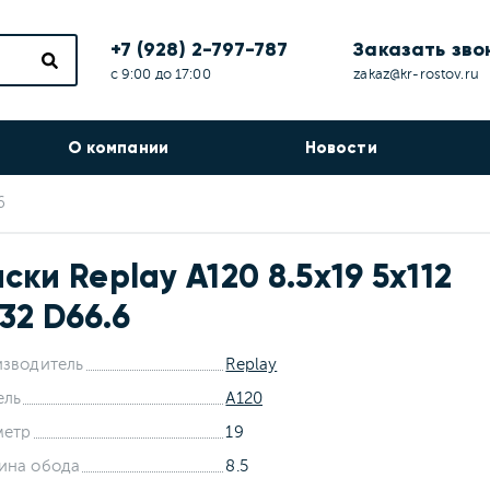
+7 (928) 2-797-787
Заказать зво
с 9:00 до 17:00
zakaz@kr-rostov.ru
О компании
Новости
6
ски Replay A120 8.5x19 5x112
32 D66.6
зводитель
Replay
ель
A120
метр
19
ина обода
8.5