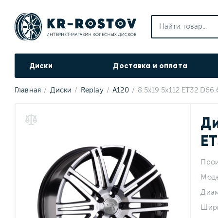
Диски
Доставка и оплата
Главная
Диски
Replay
A120
8.5x19 5x112 ET32 D66.
Ди
ET
Прои
Мод
Диа
Шир