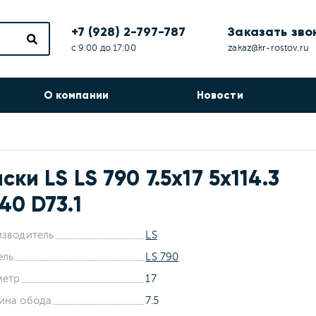
+7 (928) 2-797-787
Заказать зво
с 9:00 до 17:00
zakaz@kr-rostov.ru
О компании
Новости
ски LS LS 790 7.5x17 5x114.3
40 D73.1
зводитель
LS
ель
LS 790
метр
17
ина обода
7.5