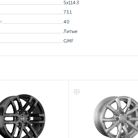
5x114.3
73.1
т
40
Литые
GMF