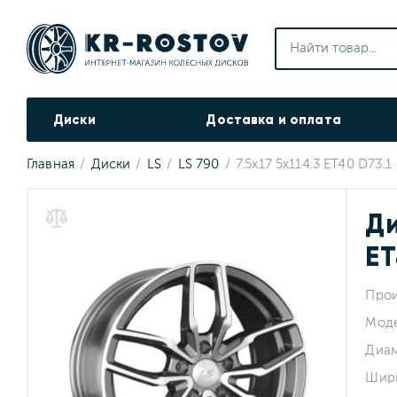
Диски
Доставка и оплата
Главная
Диски
LS
LS 790
7.5x17 5x114.3 ET40 D73.1
Ди
ET
Прои
Мод
Диа
Шир