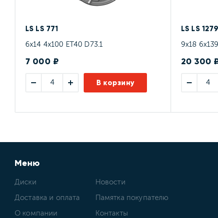
LS LS 771
LS LS 127
6x14 4x100 ET40 D73.1
9x18 6x139
7 000 ₽
20 300 
В корзину
Меню
Диски
Новости
Доставка и оплата
Памятка покупателю
О компании
Контакты