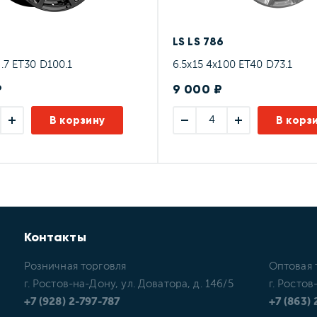
9
LS LS 786
.7 ET30 D100.1
6.5x15 4x100 ET40 D73.1
₽
9 000 ₽
В корзину
В корз
Контакты
Розничная торговля
Оптовая 
г. Ростов-на-Дону, ул. Доватора, д. 146/5
г. Ростов
+7 (928) 2-797-787
+7 (863)