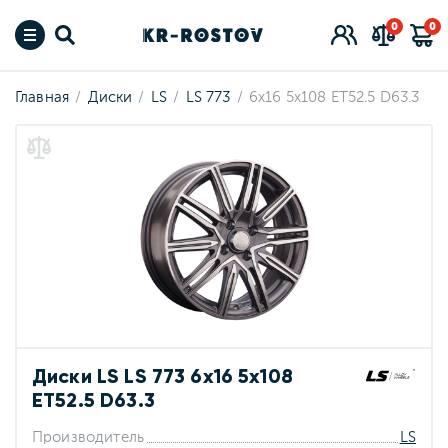
0
0
Главная
Диски
LS
LS 773
6x16 5x108 ET52.5 D63.3
Диски LS LS 773 6x16 5x108
ET52.5 D63.3
Производитель
LS