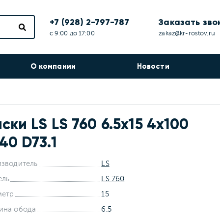
+7 (928) 2-797-787
Заказать зво
с 9:00 до 17:00
zakaz@kr-rostov.ru
О компании
Новости
ски LS LS 760 6.5x15 4x100
40 D73.1
зводитель
LS
ель
LS 760
метр
15
ина обода
6.5