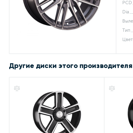
PCD
Dia
Выле
Тип
Цвет
Другие диски этого производителя