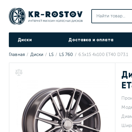
Диски
Доставка и оплата
Главная
Диски
LS
LS 760
6.5x15 4x100 ET40 D73.1
Ди
ET
Прои
Мод
Диа
Шир