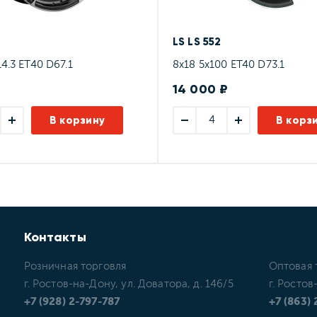
7
LS LS 552
14.3 ET40 D67.1
8x18 5x100 ET40 D73.1
14 000 ₽
В корзину
В корз
Контакты
Розничная торговля
Оптовая 
г. Ростов-на-Дону, ул. Доватора, д. 146/5
г. Ростов
+7 (928) 2-797-787
+7 (863)