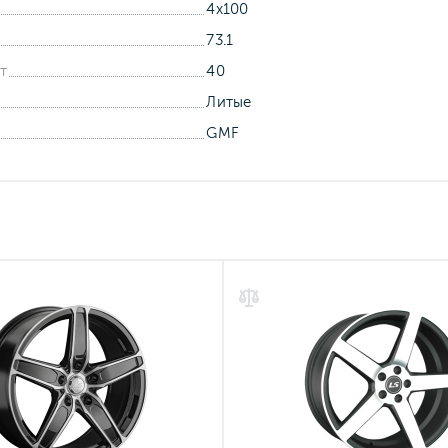
4x100
73.1
т
40
Литые
GMF