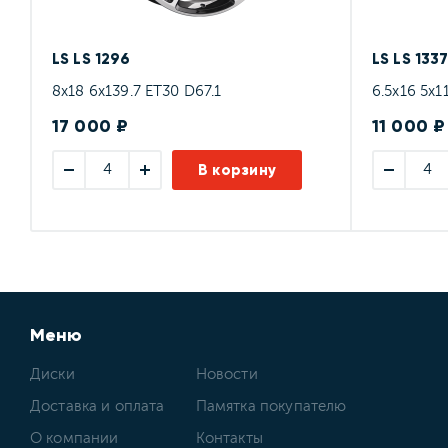
LS LS 1296
LS LS 133
8x18 6x139.7 ET30 D67.1
6.5x16 5x1
17 000 ₽
11 000 ₽
В корзину
Меню
Диски
Новости
Доставка и оплата
Памятка покупателю
О компании
Контакты