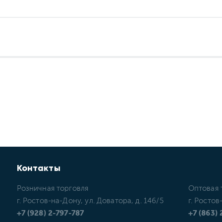
Контакты
Розничная торговля
Оптовая 
г. Ростов-на-Дону, ул. Доватора, д. 146/5
г. Ростов
+7 (928) 2-797-787
+7 (863)