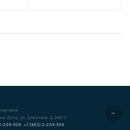
торговля
-на-Дону, ул. Доватора, д. 146/5
 2-209-939
,
+7 (863) 2-209-959