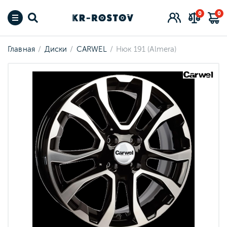
0
0
Главная
Диски
CARWEL
Нюк 191 (Almera)