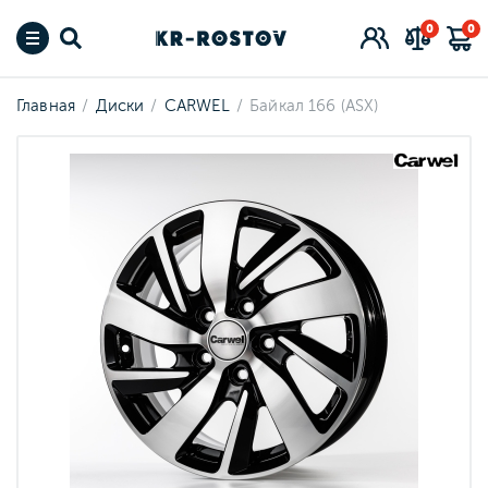
0
0
Главная
Диски
CARWEL
Байкал 166 (ASX)